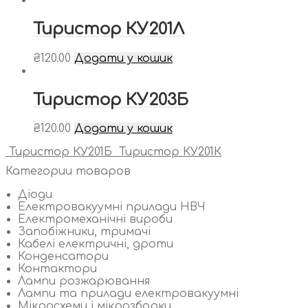
Тиристор КУ201Л
₴
120.00
Додати у кошик
Тиристор КУ203Б
₴
120.00
Додати у кошик
Тиристор КУ201Б
Тиристор КУ201К
Категории товаров
Діоди
Електровакуумні прилади НВЧ
Електромеханічні вироби
Запобіжники, тримачі
Кабелі електричні, дроти
Конденсатори
Контактори
Лампи розжарювання
Лампи та прилади електровакуумні
Мікросхеми і мікрозборки