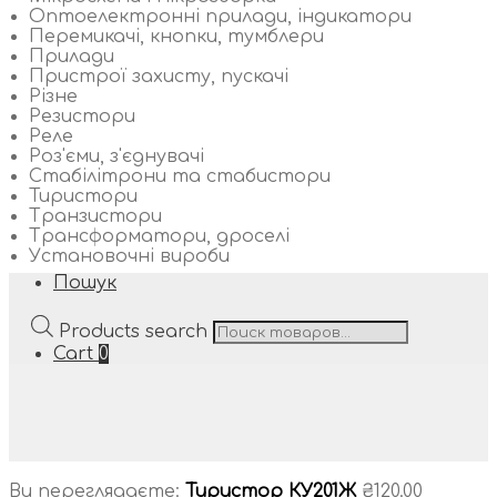
Оптоелектронні прилади, індикатори
Перемикачі, кнопки, тумблери
Прилади
Пристрої захисту, пускачі
Різне
Резистори
Реле
Роз'єми, з'єднувачі
Стабілітрони та стабистори
Тиристори
Транзистори
Трансформатори, дроселі
Установочні вироби
Пошук
Products search
Cart
0
Ви переглядаєте:
Тиристор КУ201Ж
₴
120.00