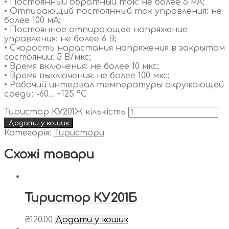
• Постоянный обратный ток: не более 5 мА;
• Отпирающий постоянный ток управления: не
более 100 мА;
• Постоянное отпирающее напряжение
управления: не более 6 В;
• Скорость нарастания напряжения в закрытом
состоянии: 5 В/мкс;
• Время включения: не более 10 мкс;
• Время выключения: не более 100 мкс;
• Рабочий интервал температуры окружающей
среды: -60… +125 °С
Тиристор КУ201Ж кількість
Додати у кошик
Категорія:
Тиристори
Схожі товари
Тиристор КУ201Б
₴
120.00
Додати у кошик