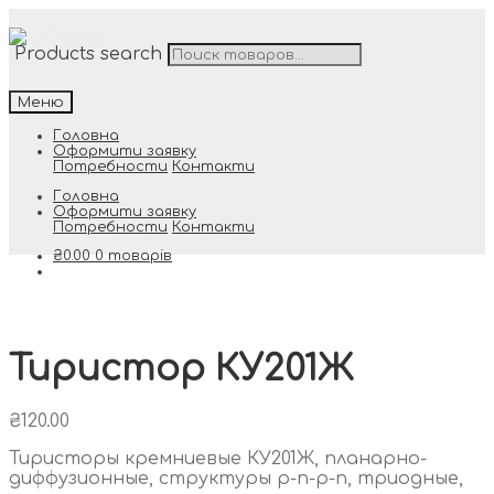
Products search
Меню
Головна
Оформити заявку
Потребности
Контакти
Головна
Оформити заявку
Потребности
Контакти
₴
0.00
0 товарів
Тиристор КУ201Ж
₴
120.00
Тиристоры кремниевые КУ201Ж, планарно-
диффузионные, структуры p-n-p-n, триодные,