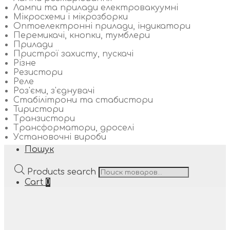
Лампи та прилади електровакуумні
Мікросхеми і мікрозборки
Оптоелектронні прилади, індикатори
Перемикачі, кнопки, тумблери
Прилади
Пристрої захисту, пускачі
Різне
Резистори
Реле
Роз'єми, з'єднувачі
Стабілітрони та стабистори
Тиристори
Транзистори
Трансформатори, дроселі
Установочні вироби
Пошук
Products search
Cart
0