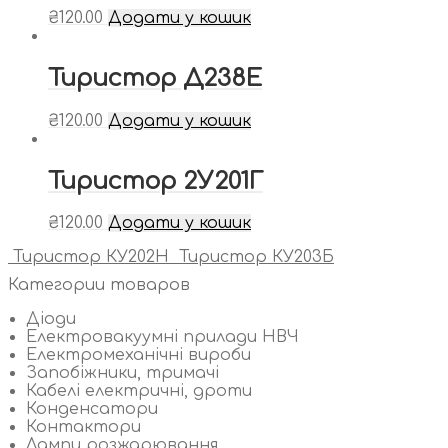
₴
120.00
Додати у кошик
Тиристор Д238Е
₴
120.00
Додати у кошик
Тиристор 2У201Г
₴
120.00
Додати у кошик
Тиристор КУ202Н
Тиристор КУ203Б
Категории товаров
Діоди
Електровакуумні прилади НВЧ
Електромеханічні вироби
Запобіжники, тримачі
Кабелі електричні, дроти
Конденсатори
Контактори
Лампи розжарювання