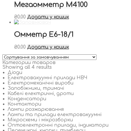
Мегаомметр М4100
₴
0.00
Додати у кошик
Омметр Е6-18/1
₴
0.00
Додати у кошик
Категории товаров
Showing all 4 results
Діоди
Електровакуумні прилади НВЧ
Електромеханічні вироби
Запобіжники, тримачі
Кабелі електричні, дроти
Конденсатори
Контактори
Лампи розжарювання
Лампи та прилади електровакуумні
Мікросхеми і мікрозборки
Оптоелектронні прилади, індикатори
Перемикачі, кнопки, тумблери