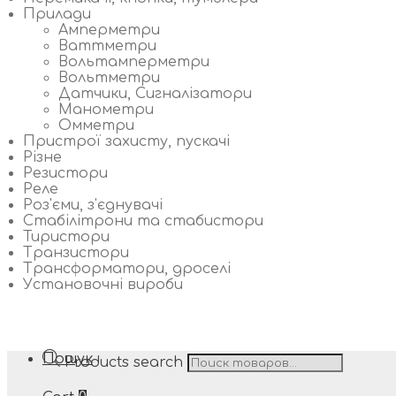
Прилади
Амперметри
Ваттметри
Вольтамперметри
Вольтметри
Датчики, Сигналізатори
Манометри
Омметри
Пристрої захисту, пускачі
Різне
Резистори
Реле
Роз'єми, з'єднувачі
Стабілітрони та стабистори
Тиристори
Транзистори
Трансформатори, дроселі
Установочні вироби
Пошук
Products search