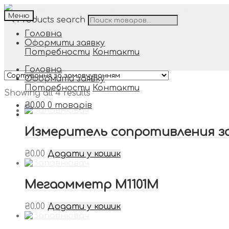
Перейти до навігації
Перейти до контенту
Меню
Products search
Головна
Оформити заявку
Потребности
Контакти
Головна
Оформити заявку
Потребности
Контакти
Showing all 4 results
₴
0.00
0 товарів
Измеритель сопротивления за
₴
0.00
Додати у кошик
Мегаомметр М1101М
₴
0.00
Додати у кошик